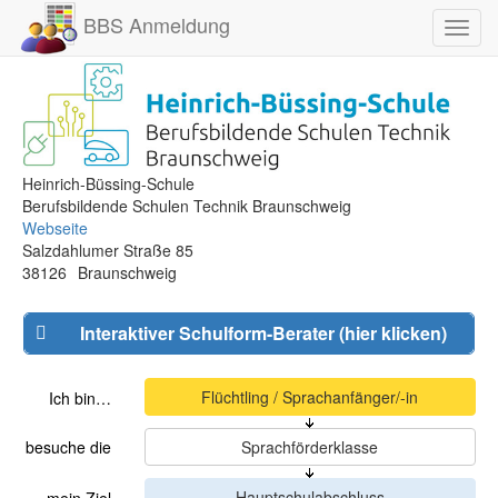
BBS Anmeldung
Toggl
navig
Heinrich-Büssing-Schule
Berufsbildende Schulen Technik Braunschweig
Webseite
Salzdahlumer Straße 85
38126
Braunschweig
Interaktiver Schulform-Berater (hier klicken)
Ich bin…
besuche die