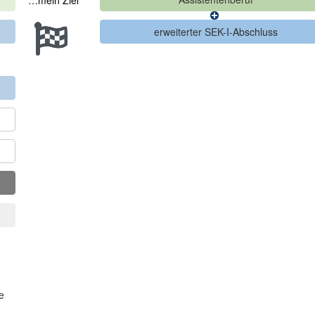
…mein Ziel
e