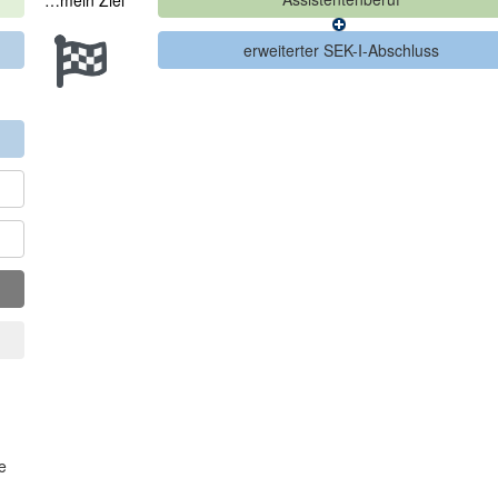
…mein Ziel
e