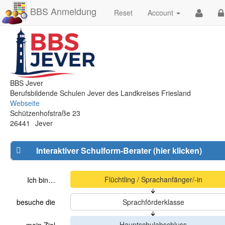
BBS Anmeldung
Reset
Account
BBS Jever
Berufsbildende Schulen Jever des Landkreises Friesland
Webseite
Schützenhofstraße 23
26441
Jever
Interaktiver Schulform-Berater (hier klicken)
Ich bin…
besuche die