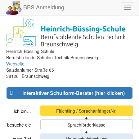
BBS Anmeldung
Toggl
navig
Heinrich-Büssing-Schule
Berufsbildende Schulen Technik Braunschweig
Webseite
Salzdahlumer Straße 85
38126
Braunschweig
Interaktiver Schulform-Berater (hier klicken)
Ich bin…
besuche die