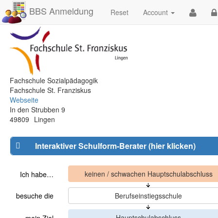
BBS Anmeldung
Reset
Account
Fachschule Sozialpädagogik
Fachschule St. Franziskus
Webseite
In den Strubben 9
49809
Lingen
Interaktiver Schulform-Berater (hier klicken)
Ich habe…
besuche die