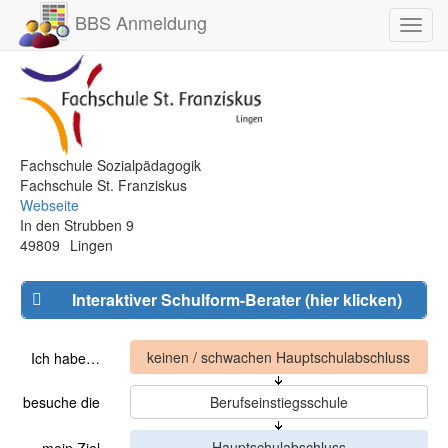
BBS Anmeldung
Toggl
navig
Fachschule Sozialpädagogik
Fachschule St. Franziskus
Webseite
In den Strubben 9
49809
Lingen
Interaktiver Schulform-Berater (hier klicken)
Ich habe…
besuche die