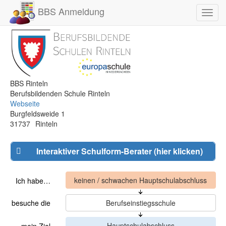
BBS Anmeldung
Toggl
navig
BBS Rinteln
Berufsbildenden Schule Rinteln
Webseite
Burgfeldsweide 1
31737
Rinteln
Interaktiver Schulform-Berater (hier klicken)
Ich habe…
besuche die